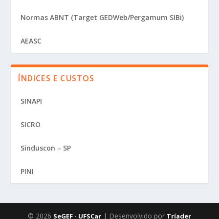
Normas ABNT (Target GEDWeb/Pergamum SIBi)
AEASC
ÍNDICES E CUSTOS
SINAPI
SICRO
Sinduscon – SP
PINI
© 2026
| Desenvolvido por
SeGEF - UFSCar
Tríader