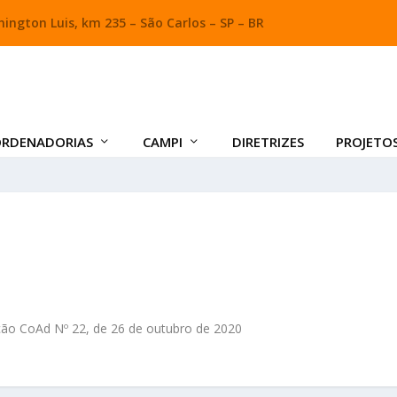
ington Luis, km 235 – São Carlos – SP – BR
RDENADORIAS
CAMPI
DIRETRIZES
PROJETO
ção CoAd Nº 22, de 26 de outubro de 2020