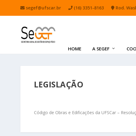
segef@ufscar.br
(16) 3351-8163
Rod. Wash
HOME
A SEGEF
COO
LEGISLAÇÃO
Código de Obras e Edificações da UFSCar – Resolu