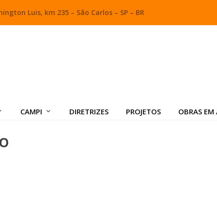
ington Luis, km 235 – São Carlos – SP – BR
CAMPI
DIRETRIZES
PROJETOS
OBRAS EM
NO