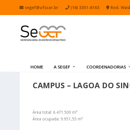
segef@ufscar.br
(16) 3351-8163
Rod. Wash
HOME
A SEGEF
COORDENADORIAS
CAMPUS – LAGOA DO SI
Área total: 6.471.500 m²
Área ocupada: 9.951,55 m²