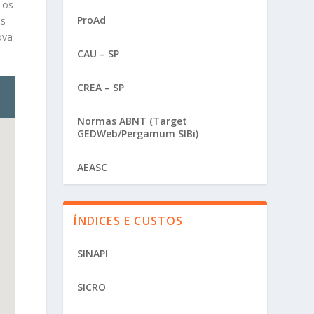
 os
ProAd
os
ova
CAU – SP
CREA – SP
Normas ABNT (Target
GEDWeb/Pergamum SIBi)
AEASC
ÍNDICES E CUSTOS
SINAPI
SICRO